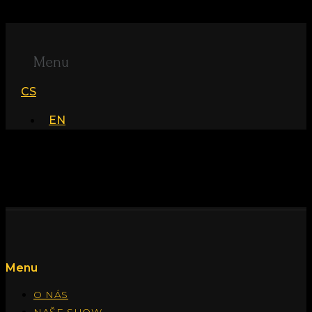
Přejít k obsahu
Menu
CS
EN
Autor:
bohemian
Menu
O NÁS