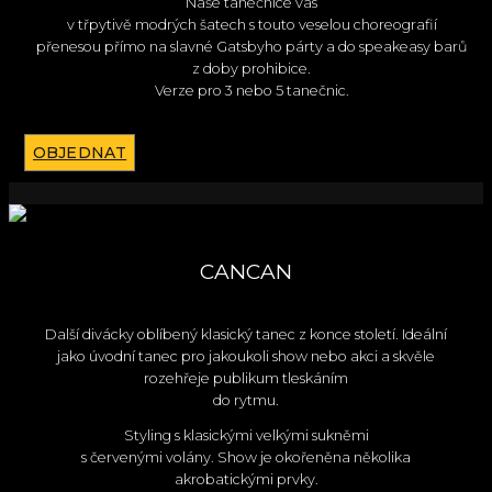
Naše tanečnice vás
v třpytivě modrých šatech s touto veselou choreografií
přenesou přímo na slavné Gatsbyho párty a do speakeasy barů
z doby prohibice.
Verze pro 3 nebo 5 tanečnic.
OBJEDNAT
CANCAN
Další divácky oblíbený klasický tanec z konce století. Ideální
jako úvodní tanec pro jakoukoli show nebo akci a skvěle
rozehřeje publikum tleskáním
do rytmu.
Styling s klasickými velkými sukněmi
s červenými volány. Show je okořeněna několika
akrobatickými prvky.