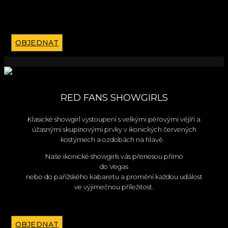
OBJEDNAT
RED FANS SHOWGIRLS
Klasické showgirl vystoupení s velkými péřovými vějíři a
úžasnými skupinovými prvky v ikonických červených
kostýmech a ozdobách na hlavě.
Naše ikonické showgirls vás přenesou přímo
do Vegas
nebo do pařížského kabaretu a promění každou událost
ve výjimečnou příležitost.
OBJEDNAT