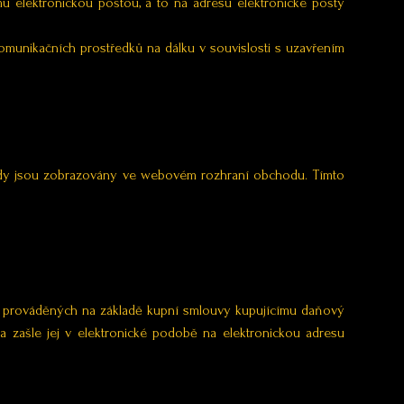
ímu elektronickou poštou, a to na adresu elektronické pošty
 komunikačních prostředků na dálku v souvislosti s uzavřením
, kdy jsou zobrazovány ve webovém rozhraní obchodu. Tímto
teb prováděných na základě kupní smlouvy kupujícímu daňový
a zašle jej v elektronické podobě na elektronickou adresu