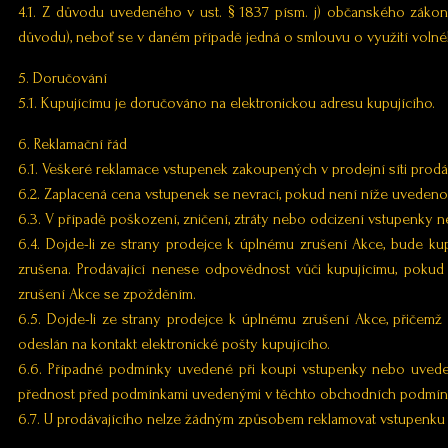
4.1. Z důvodu uvedeného v ust. § 1837 písm. j) občanského záko
důvodu), neboť se v daném případě jedná o smlouvu o využití volné
5. Doručování
5.1. Kupujícímu je doručováno na elektronickou adresu kupujícího.
6. Reklamační řád
6.1. Veškeré reklamace vstupenek zakoupených v prodejní síti prodá
6.2. Zaplacená cena vstupenek se nevrací, pokud není níže uvedeno 
6.3. V případě poškození, zničení, ztráty nebo odcizení vstupenk
6.4. Dojde-li ze strany prodejce k úplnému zrušení Akce, bude kup
zrušena. Prodávající nenese odpovědnost vůči kupujícímu, pokud
zrušení Akce se zpožděním.
6.5. Dojde-li ze strany prodejce k úplnému zrušení Akce, přičemž k
odeslán na kontakt elektronické pošty kupujícího.
6.6. Případné podmínky uvedené při koupi vstupenky nebo uvede
přednost před podmínkami uvedenými v těchto obchodních podmín
6.7. U prodávajícího nelze žádným způsobem reklamovat vstupenku na