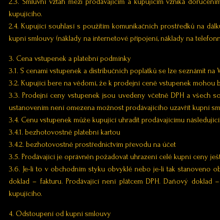
2.3. Smluvní vztah mezi prodávajícím a kupujícím vzniká doručením
kupujícího.
2.4. Kupující souhlasí s použitím komunikačních prostředků na dálk
kupní smlouvy (náklady na internetové připojení, náklady na telefonn
3. Cena vstupenek a platební podmínky
3.1. S cenami vstupenek a distribučních poplatků se lze seznámit na
3.2. Kupujíci bere na vědomí, že k prodejní ceně vstupenek mohou b
3.3. Prodejní ceny vstupenek jsou uvedeny včetně DPH a všech so
ustanovením není omezena možnost prodávajícího uzavřít kupní sm
3.4. Cenu vstupenek může kupující uhradit prodávajícímu následujíc
3.4.1. bezhotovostně platební kartou
3.4.2. bezhotovostně prostřednictvím převodu na účet
3.5. Prodávající je oprávněn požadovat uhrazení celé kupní ceny je
3.6. Je-li to v obchodním styku obvyklé nebo je-li tak stanoveno
doklad – fakturu. Prodávající není plátcem DPH. Daňový doklad –
kupujícího.
4. Odstoupení od kupní smlouvy