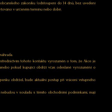
9 občanského zákoníku (odstoupení do 14 dnů, bez uvedení
skytováno v určeném termínu nebo době.
náhrada.
prostřednictvím tohoto kontaktu vyrozuměn o tom, že Akce je
t anebo pokud kupující obdrží včas odeslané vyrozumění o
tupenku obdržel, bude aktuální postup při vrácení vstupného
 nebudou v souladu s těmito obchodními podmínkami, mají