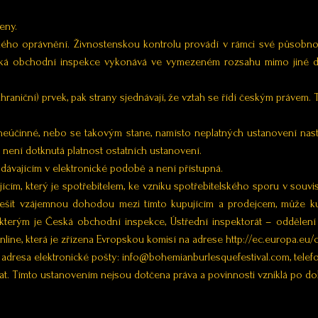
eny.
nského oprávnění. Živnostenskou kontrolu provádí v rámci své působno
ká obchodní inspekce vykonává ve vymezeném rozsahu mimo jiné d
aniční) prvek, pak strany sjednávají, že vztah se řídí českým právem. 
 neúčinné, nebo se takovým stane, namísto neplatných ustanovení nas
 není dotknutá platnost ostatních ustanovení.
ávajícím v elektronické podobě a není přístupná.
jícím, který je spotřebitelem, ke vzniku spotřebitelského sporu v sou
yřešit vzájemnou dohodou mezi tímto kupujícím a prodejcem, může k
terým je Česká obchodní inspekce, Ústřední inspektorát – oddělení A
online, která je zřízena Evropskou komisí na adrese http://ec.europa.eu
e, adresa elektronické pošty: info@bohemianburlesquefestival.com, tel
at. Tímto ustanovením nejsou dotčena práva a povinnosti vzniklá po 