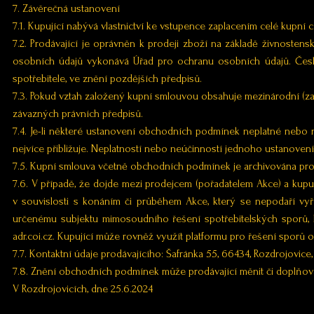
7. Závěrečná ustanovení
7.1. Kupující nabývá vlastnictví ke vstupence zaplacením celé kupní c
7.2. Prodávající je oprávněn k prodeji zboží na základě živnoste
osobních údajů vykonává Úřad pro ochranu osobních údajů. Čes
spotřebitele, ve znění pozdějších předpisů.
7.3. Pokud vztah založený kupní smlouvou obsahuje mezinárodní (zahr
závazných právních předpisů.
7.4. Je-li některé ustanovení obchodních podmínek neplatné nebo
nejvíce přibližuje. Neplatností nebo neúčinností jednoho ustanovení
7.5. Kupní smlouva včetně obchodních podmínek je archivována prod
7.6. V případě, že dojde mezi prodejcem (pořadatelem Akce) a kupu
v souvislosti s konáním či průběhem Akce, který se nepodaří v
určenému subjektu mimosoudního řešení spotřebitelských sporů, k
adr.coi.cz. Kupující může rovněž využít platformu pro řešení sporů 
7.7. Kontaktní údaje prodávajícího: Šafránka 55, 66434, Rozdrojovic
7.8. Znění obchodních podmínek může prodávající měnit či doplňov
V Rozdrojovicích, dne 25.6.2024