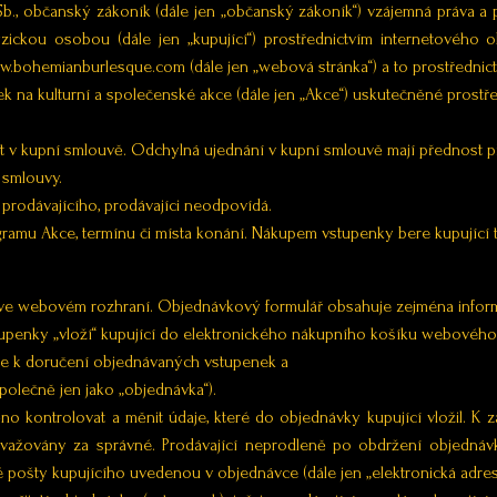
2 Sb., občanský zákoník (dále jen „občanský zákoník“) vzájemná práva a
yzickou osobou (dále jen „kupující“) prostřednictvím internetového 
bohemianburlesque.com (dále jen „webová stránka“) a to prostřednictv
 na kulturní a společenské akce (dále jen „Akce“) uskutečněné prostře
t v kupní smlouvě. Odchylná ujednání v kupní smlouvě mají přednost
 smlouvy.
 prodávajícího, prodávajíci neodpovídá.
rogramu Akce, termínu či místa konání. Nákupem vstupenky bere kupující
ář ve webovém rozhraní. Objednávkový formulář obsahuje zejména infor
stupenky „vloží“ kupující do elektronického nákupního košíku webového
ese k doručení objednávaných vstupenek a
polečně jen jako „objednávka“).
no kontrolovat a měnit údaje, které do objednávky kupující vložil. K
ovažovány za správné. Prodávající neprodleně po obdržení objedná
é pošty kupujícího uvedenou v objednávce (dále jen „elektronická adres