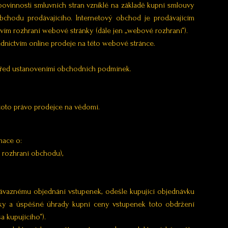
 povinnosti smluvních stran vzniklé na základě kupní smlouvy
obchodu prodávajícího. Internetový obchod je prodávajícím
ím rozhraní webové stránky (dále jen „webové rozhraní“).
dnictvím online prodeje na této webové stránce.
 před ustanoveními obchodních podmínek.
 toto právo prodejce na vědomí.
mace o:
 rozhraní obchodu),
 závaznému objednání vstupenek, odešle kupující objednávku
vky a úspěšné úhrady kupní ceny vstupenek toto obdržení
a kupujícího“).