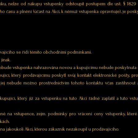
níku, nelze od nákupu vstupenky odstoupit postupem dle ust. § 182
ho času a plnění (účast na Akci, k němuž vstupenka opravňuje), je po
vajícího se řídí těmito obchodními podmínkami.
jinak.
y nebude vstupenka nahrazována novou a kupujícímu nebude poskytnuta 
ující, který prodávajícímu poskytl svůj kontakt elektronické pošty, 
 jej nebude možno prostřednictvím tohoto kontaktu včas zastihnou
upující, který již za vstupenku na tuto Akci řádně zaplatil a tuto vs
né na vstupence, zejm. podmínky pro vrácení ceny vstupenky, které
kách.
 jakoukoli Akci, kterou zákazník nezakoupil u prodávajícího.