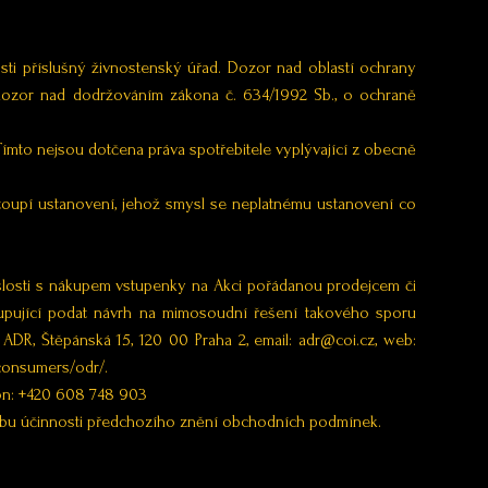
sti příslušný živnostenský úřad. Dozor nad oblastí ochrany
ozor nad dodržováním zákona č. 634/1992 Sb., o ochraně
Tímto nejsou dotčena práva spotřebitele vyplývající z obecně
toupí ustanovení, jehož smysl se neplatnému ustanovení co
vislosti s nákupem vstupenky na Akci pořádanou prodejcem či
upující podat návrh na mimosoudní řešení takového sporu
DR, Štěpánská 15, 120 00 Praha 2, email: adr@coi.cz, web:
/consumers/odr/.
efon: +420 608 748 903
dobu účinnosti předchozího znění obchodních podmínek.