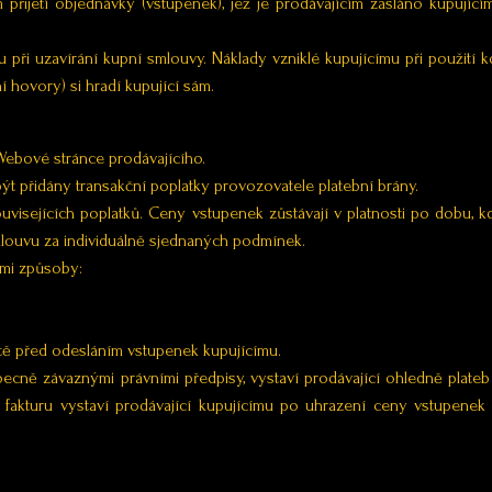
 přijetí objednávky (vstupenek), jež je prodávajícím zasláno kupujíc
u při uzavírání kupní smlouvy. Náklady vzniklé kupujícímu při použití
í hovory) si hradí kupující sám.
 Webové stránce prodávajícího.
ýt přidány transakční poplatky provozovatele platební brány.
uvisejících poplatků. Ceny vstupenek zůstávají v platnosti po dobu
louvu za individuálně sjednaných podmínek.
ími způsoby:
ště před odesláním vstupenek kupujícímu.
 obecně závaznými právními předpisy, vystaví prodávající ohledně pla
 fakturu vystaví prodávající kupujícímu po uhrazení ceny vstupenek 