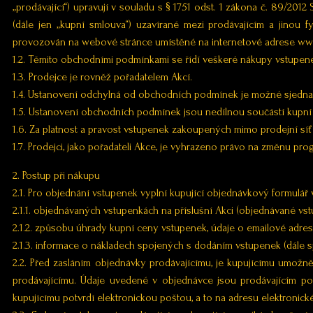
„prodávající“) upravují v souladu s § 1751 odst. 1 zákona č. 89/201
(dále jen „kupní smlouva“) uzavírané mezi prodávajícím a jinou f
provozován na webové stránce umístěné na internetové adrese www.
1.2. Těmito obchodními podmínkami se řídí veškeré nákupy vstupenek
1.3. Prodejce je rovněž pořadatelem Akcí.
1.4. Ustanovení odchylná od obchodních podmínek je možné sjedna
1.5. Ustanovení obchodních podmínek jsou nedílnou součástí kupní
1.6. Za platnost a pravost vstupenek zakoupených mimo prodejní síť
1.7. Prodejci, jako pořadateli Akce, je vyhrazeno právo na změnu p
2. Postup při nákupu
2.1. Pro objednání vstupenek vyplní kupující objednávkový formul
2.1.1. objednávaných vstupenkách na příslušní Akci (objednávané v
2.1.2. způsobu úhrady kupní ceny vstupenek, údaje o emailové adr
2.1.3. informace o nákladech spojených s dodáním vstupenek (dále s
2.2. Před zasláním objednávky prodávajícímu, je kupujícímu umožně
prodávajícímu. Údaje uvedené v objednávce jsou prodávajícím p
kupujícímu potvrdí elektronickou poštou, a to na adresu elektronick